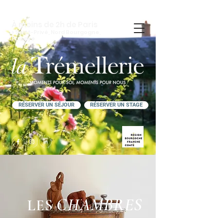
À moins de 2h de Paris
> Saint-Privé, Nord Bourgogne,
Puisaye
RÉSERVER UN SÉJOUR
RÉSERVER UN STAGE
CHAMBRES
LES